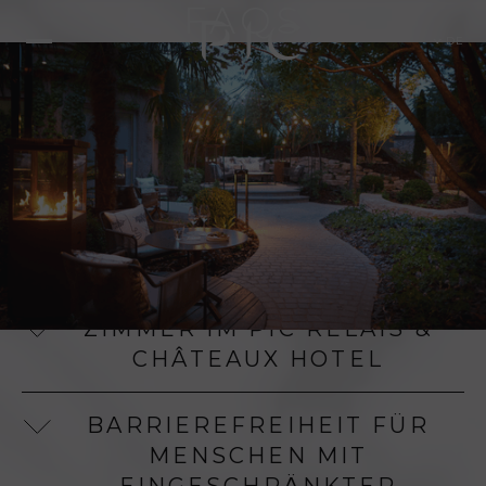
FAQS
DE
AN- UND ABREISE IM HOTEL
PIC***** RELAIS & CHATEAUX
RESERVIERUNGEN IM HOTEL
PIC***** RELAIS & CHÂTEAUX
ZIMMER IM PIC RELAIS &
CHÂTEAUX HOTEL
BARRIEREFREIHEIT FÜR
MENSCHEN MIT