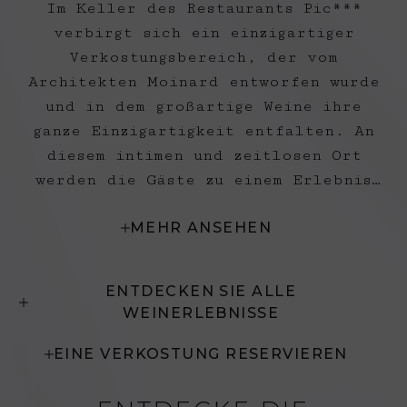
Im Keller des Restaurants Pic***
verbirgt sich ein einzigartiger
Verkostungsbereich, der vom
Architekten Moinard entworfen wurde
und in dem großartige Weine ihre
ganze Einzigartigkeit entfalten. An
diesem intimen und zeitlosen Ort
werden die Gäste zu einem Erlebnis
eingeladen, das den Flaschen, die die
MEHR ANSEHEN
Seele des Hauses prägen, so nahe wie
möglich kommt. Dieser Ort mit dunklen
Holzwänden und einem makellos weißen
ENTDECKEN SIE ALLE
Tisch wurde für Verkostungen
WEINERLEBNISSE
konzipiert und heißt die Gäste zu
einem einzigartigen Moment der
EINE VERKOSTUNG RESERVIEREN
Entdeckung willkommen.