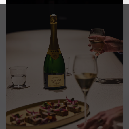
Kombinationen, bei denen
Wein elegant mit der Küche
von Anne-Sophie Pic
interagiert. Der Keller
versöhnt Mensch und Natur
und ist auch ein Mittler
zwischen dem Winzer, der
kreiert, und dem Verkoster.
Er ist der Schauplatz dieser
zeitlosen Begegnung.