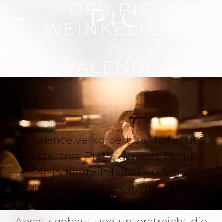
DER PIC
DE
WEINKELLER
-
VALENCE
In Valence verkörpert der Keller des
Restaurants Pic***, der von Jacques
Pic initiiert und über 40 Jahre
bereichert wurde, einzigartiges Know-
how. Er wurde nach einem vertikalen
Ansatz gebaut und unterstreicht die