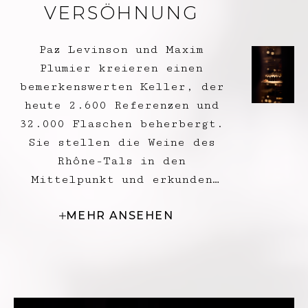
VERSÖHNUNG
Paz Levinson und Maxim
Plumier kreieren einen
bemerkenswerten Keller, der
heute 2.600 Referenzen und
32.000 Flaschen beherbergt.
Sie stellen die Weine des
Rhône-Tals in den
Mittelpunkt und erkunden
gleichzeitig vertraulichere
MEHR ANSEHEN
Terroirs. Immer auf der
Suche nach Entdeckungen
bereisen sie die Welt auf
der Suche nach seltenen
Flaschen und kreieren