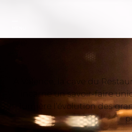
MENU
À Valence, la cave du Restaur
incarne un savoir-faire uni
lumière l’évolution des gra
p