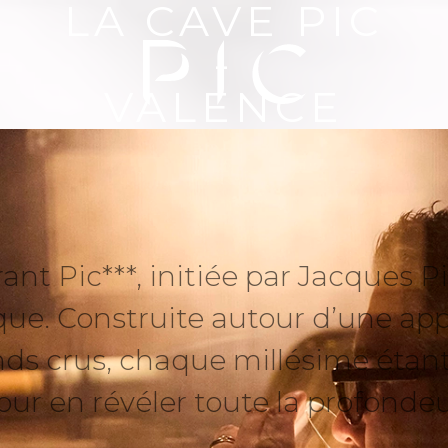
LA CAVE PIC
-
VALENCE
ant Pic***, initiée par Jacques 
que. Construite autour d’une app
nds crus, chaque millésime étan
our en révéler toute la profondeu