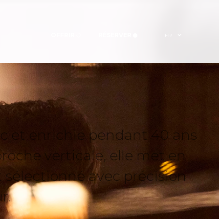
OFFRIR
RÉSERVER
FR
Pic et enrichie pendant 40 ans
roche verticale, elle met en
t sélectionné avec précision
r.