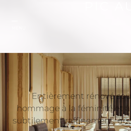
PIC A
MENU
Entièrement rénové sous 
hommage à la féminité et à 
subtilement raffinement, dou