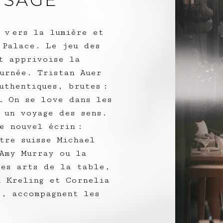
YSAGE
 v ers la lumière et
 Palace. Le jeu des
t apprivoise la
urnée. Tristan Auer
uthentiques, brutes :
… On se love dans les
 un voyage des sens.
e nouvel écrin :
tre suisse Michael
Amy Murray ou la
Les arts de la table,
a Kreling et Cornelia
s, accompagnent les