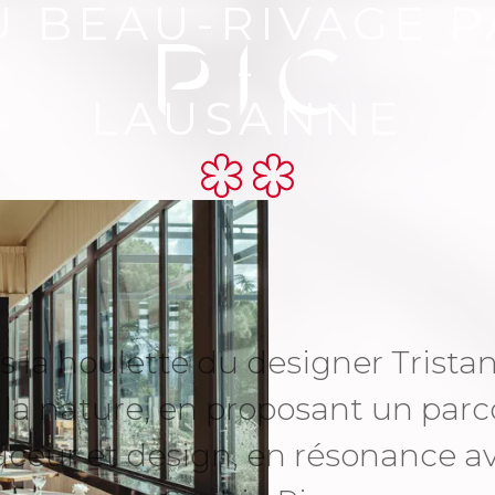
U BEAU-RIVAGE 
-
LAUSANNE
la houlette du designer Tristan
la nature, en proposant un parc
ceur et design, en résonance ave