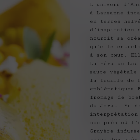
L’univers d’An
à Lausanne inc
en terres helv
d’inspiration 
nourrit sa cré
qu’elle entret
à son cœur. El
La Féra du Lac
sauce végétale
la feuille de f
emblématiques 
fromage de bre
du Jorat. En d
interprétation
nos prés où l’
Gruyère infusé
reine des près