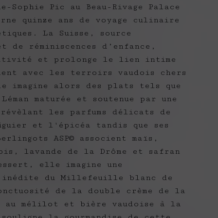
ne-Sophie Pic au Beau-Rivage Palace
arne quinze ans de voyage culinaire
étiques. La Suisse, source
et de réminiscences d’enfance,
ativité et prolonge le lien intime
ient avec les terroirs vaudois chers
le imagine alors des plats tels que
 Léman maturée et soutenue par une
 révèlant les parfums délicats de
iguier et l'épicéa tandis que ses
Berlingots ASP© associent maïs,
bis, lavande de la Drôme et safran
essert, elle imagine une
 inédite du Millefeuille blanc de
onctuosité de la double crème de la
e au mélilot et bière vaudoise à la
 souligne la gourmandise de cette