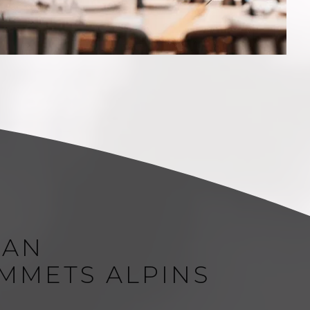
MAN
MMETS ALPINS