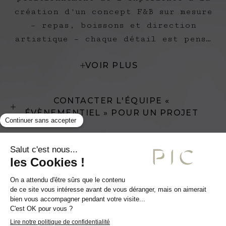
création d'un concept F&B sur mesure
– repas, boissons et direction
artistique – chaque détail est pensé
pour incarner l'identité de
VOIR PLUS
l'événement et du client. La
sélection des arts de la table,
l'orchestration du service et la
CONTACTER L'ÉQUIPE «
coordination des partenaires artistes
ÉVÈNEMENTIEL » POUR UN PROJET
et artisans constituent les piliers
de cette approche. La maîtrise
d'exécution garantit le suivi et le
maintien des standards de qualité les
plus exigeants.