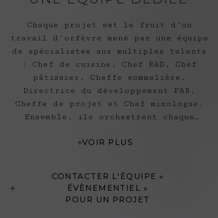
Chaque projet est le fruit d’un
travail d’orfèvre mené par une équipe
de spécialistes aux multiples talents
: Chef de cuisine, Chef R&D, Chef
pâtissier, Cheffe sommelière,
Directrice du développement F&B,
Cheffe de projet et Chef mixologue.
Ensemble, ils orchestrent chaque
étape avec l’expertise du luxe,
VOIR PLUS
garantissant fluidité et perfection.
Cocktails signatures, mises en scène
culinaires et tables spectaculaires
CONTACTER L'ÉQUIPE «
créent des moments mémorables,
ÉVÈNEMENTIEL »
sublimés par un service raffiné et
POUR UN PROJET
inoubliable.