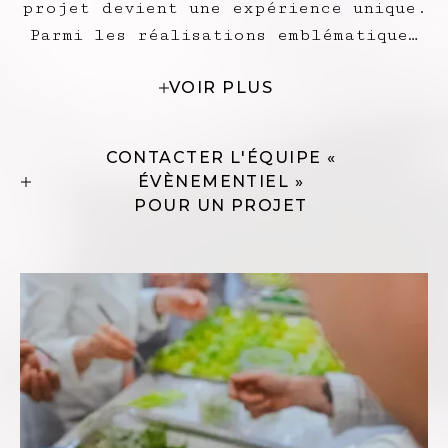
projet devient une expérience unique.
Parmi les réalisations emblématiques
: Dîner du Roi à Versailles, Grands
VOIR PLUS
Dîners des Chefs Sirha. Des moments
exclusifs, pensés pour marquer les
esprits.
CONTACTER L'ÉQUIPE «
ÉVÈNEMENTIEL »
POUR UN PROJET