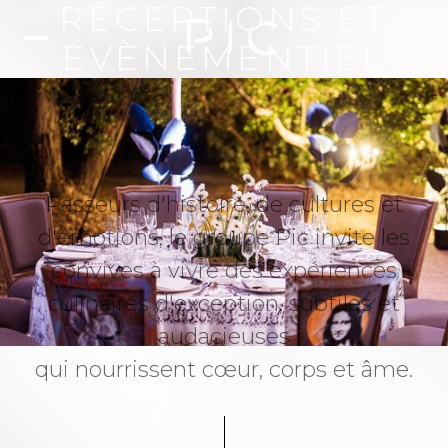
RÉCEPTIONS ET
FR
ÉVÈNEMENTIEL
Passeurs d'histoire, de cultures et
d'émotions, le groupe Pic invite les
convives à vivre des expériences
culinaires d'exception, subtiles et
audacieuses
qui nourrissent cœur, corps et âme.