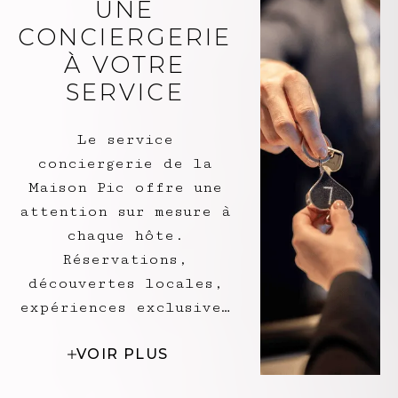
UNE
contemporaines se fond subtilement
dans le paysage où ifs, oliviers et
CONCIERGERIE
rosiers créent une atmosphère
À VOTRE
paisible.
SERVICE
Le service
conciergerie de la
Maison Pic offre une
attention sur mesure à
chaque hôte.
Réservations,
découvertes locales,
expériences exclusives
ou simples attentions
VOIR PLUS
du quotidien : chaque
demande est anticipée