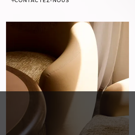
CONTACTEZ-NOUS
(0)4 75 44 15 32 ou
par mail à
contact@pic-
valence.com
• Animaux de compagnie
(chiens ou chats)
acceptés à l'Hôtel au
tarif de 45 € par
séjour et par animal
(les gros chiens ne
sont pas acceptés au
Restaurant Pic***)
• Service pet sitter
proposé
• Parking extérieur
réservé à la clientèle