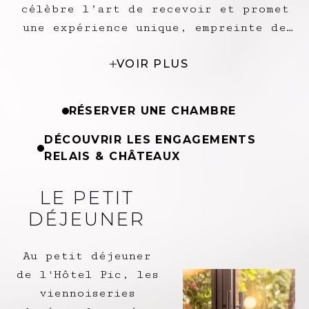
célèbre l’art de recevoir et promet
une expérience unique, empreinte de
douceur et d’émotion. Aux beaux
VOIR PLUS
jours, les jardins où se mêlent
végétation luxuriante et fontaine,
sont la promesse d'instants de
RÉSERVER UNE CHAMBRE
sérénité.
DÉCOUVRIR LES ENGAGEMENTS
RELAIS & CHÂTEAUX
LE PETIT
DÉJEUNER
Au petit déjeuner
de l'Hôtel Pic, les
viennoiseries