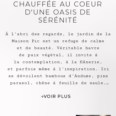
CHAUFFÉE AU COEUR
D'UNE OASIS DE
SÉRÉNITÉ
À l’abri des regards, le jardin de la
Maison Pic est un refuge de calme
et de beauté. Véritable havre
de paix végétal, il invite à
la contemplation, à la flânerie,
et parfois même à l’inspiration. Ici
se dévoilent bambous d’Anduze, pins
parasol, chêne à feuille de saule,
clématites, lavande, romarin ou
VOIR PLUS
aspérule odorante. Un peu plus loin,
une fois franchi le petit portillon,
un couloir de nage aux allures