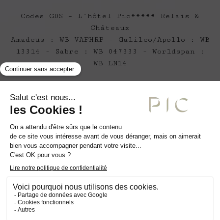
Codes GDS – L’hôtel Pic***** Relais &
Châteaux
Amadeus : WB VAFHRP - Galileo/Apollo : WB
13314 - Sabre : WB 047333 - Worldspan :
WB LN14