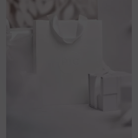
varier selon la météo)
• Les chèques vacances
ne sont pas acceptés à
l'Hôtel Pic.
• Moyens de paiement
acceptés : Visa,
Mastercard, Amex et
Maestro.