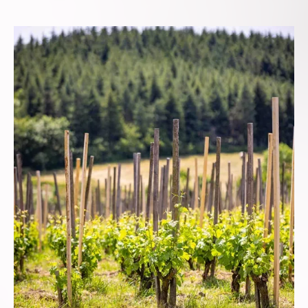
avec élégance et
discrétion. Une équipe
dévouée veille à
transformer chaque
séjour en un moment
unique et inoubliable.