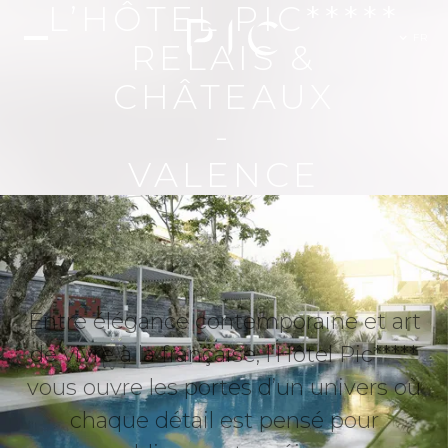
L’HÔTEL PIC*****
FR
RELAIS &
CHÂTEAUX
-
VALENCE
Entre élégance contemporaine et art
de vivre à la française, l’Hôtel Pic*****
vous ouvre les portes d’un univers où
chaque détail est pensé pour