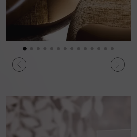
de l'hôtel et des
restaurants
• Garage sécurisé et
fermé pour les clients
de l'hôtel.
• Bornes éléctriques
disponibles sur place
• Service voiturier
disponible
• Baby sitting sur
demande et réservation
au
+33 (0)4 75 44 15 32
• Piscine chauffée
ouverte de mai à
octobre
(ces dates peuvent