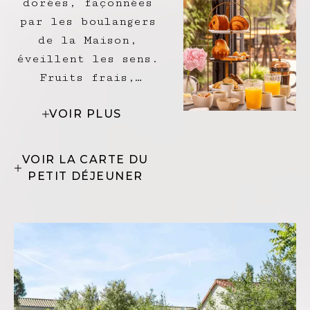
dorées, façonnées
par les boulangers
de la Maison,
éveillent les sens.
Fruits frais,
douceurs maison et
VOIR PLUS
boissons délicates
composent une table
généreuse et
VOIR LA CARTE DU
raffinée où chaque
PETIT DÉJEUNER
bouchée devient
enchantement.