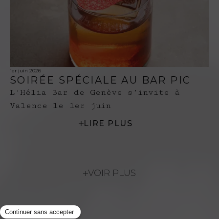
1er juin 2026
SOIRÉE SPÉCIALE AU BAR PIC
L'Hélia Bar de Genève s’invite à
Valence le 1er juin
LIRE PLUS
VOIR PLUS