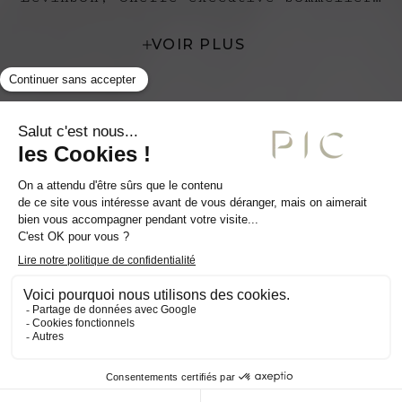
Pic, ​Anne-Sophie Pic façonne ​une
VOIR PLUS
expertise plurielle où chaque accord
(qu’il s’agisse de vin, ​de mixologie
ou de boissons sans alcool), pensé
avec la même exigence que ses
créations culinaires, ​devient un
véritable dialogue aromatique.​
Contact
Galerie photo
Presse
FAQ
Carrière
Mentions légales
Politique de confidentialité
CGV