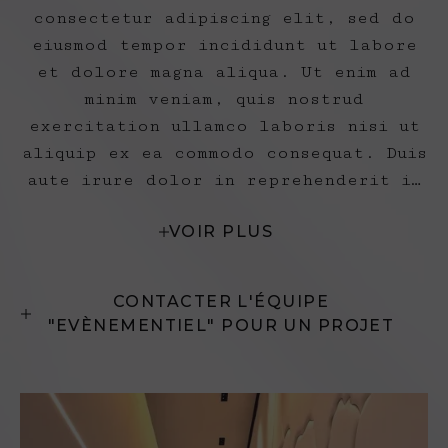
consectetur adipiscing elit, sed do
eiusmod tempor incididunt ut labore
et dolore magna aliqua. Ut enim ad
minim veniam, quis nostrud
exercitation ullamco laboris nisi ut
aliquip ex ea commodo consequat. Duis
aute irure dolor in reprehenderit in
voluptate velit esse cillum dolore eu
VOIR PLUS
fugiat nulla pariatur. Excepteur sint
occaecat cupidatat non prident, sunt
in culpa qui officia deserunt mollit
CONTACTER L'ÉQUIPE
anim id est laborum.Lorem ipsum dolor
"EVÈNEMENTIEL" POUR UN PROJET
sit amet, consectetur adipiscing
elit.