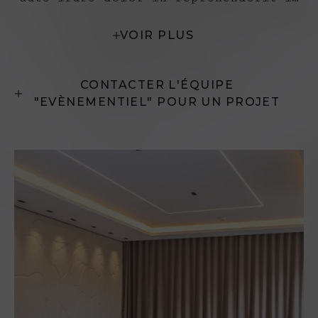
voluptate velit esse cillum dolore eu
VOIR PLUS
fugiat nulla pariatur. Excepteur sint
occaecat cupidatat non prident, sunt
in culpa qui officia deserunt mollit
CONTACTER L'ÉQUIPE
anim id est laborum.Lorem ipsum dolor
"EVÈNEMENTIEL" POUR UN PROJET
sit amet, consectetur adipiscing
elit.