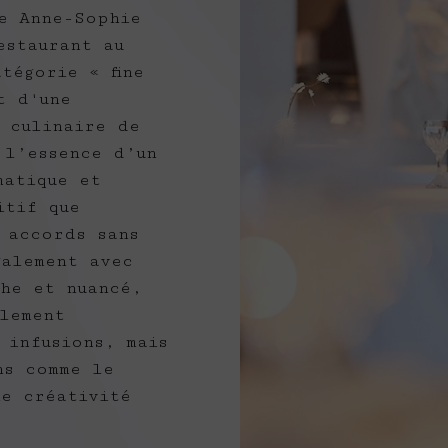
e Anne-Sophie
estaurant au
tégorie « fine
t d'une
e culinaire de
 l’essence d’un
matique et
itif que
 accords sans
galement avec
che et nuancé,
lement
 infusions, mais
ns comme le
ne créativité