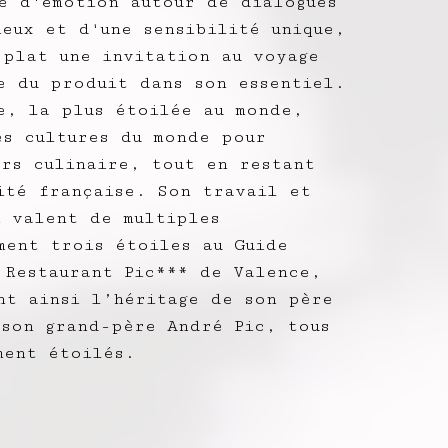
ne d'émotion autour de dialogues
ieux et d'une sensibilité unique,
 plat une invitation au voyage
e du produit dans son essentiel.
e, la plus étoilée au monde,
es cultures du monde pour
ers culinaire, tout en restant
tité française. Son travail et
i valent de multiples
ment trois étoiles au Guide
 Restaurant Pic*** de Valence,
nt ainsi l’héritage de son père
 son grand-père André Pic, tous
ment étoilés.