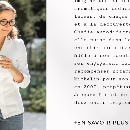
imagine une cuisi
aromatiques audac
faisant de chaque
et à la découvert
Cheffe autodidact
elle puise dans l
enrichir son univ
fidèle à son iden
son engagement lu
récompenses notam
Michelin pour son
en 2007, perpétua
Jacques Pic et de
deux chefs triple
EN SAVOIR PLUS