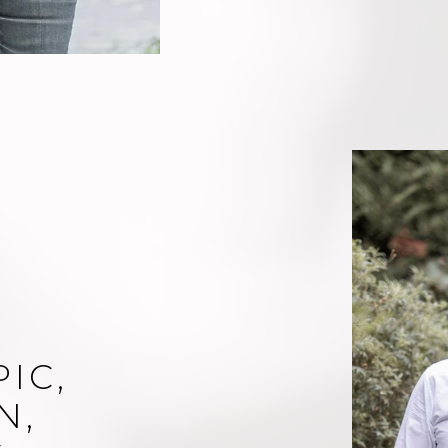
IC,
N,