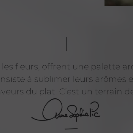
La Fête des Mères
es, les fleurs, offrent une palette
approche...
consiste à sublimer leurs arômes 
ffrez à votre maman une parenthèse délica
veurs du plat. C’est un terrain de 
dans l’univers d’Anne-Sophie Pic.