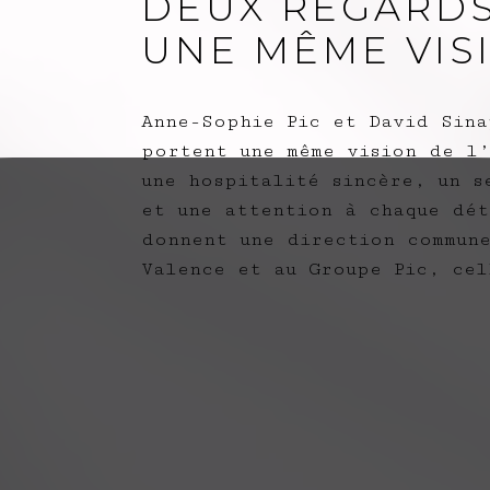
DEUX REGARDS
UNE MÊME VIS
Anne-Sophie Pic et David Sina
portent une même vision de l
une hospitalité sincère, un s
et une attention à chaque dét
donnent une direction commune
Valence et au Groupe Pic, cel