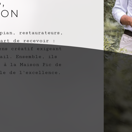
,
ION
pian, restaurateurs,
’art de recevoir :
ens créatif exigeant
ail. Ensemble, ils
 à la Maison Pic de
le de l'excellence.