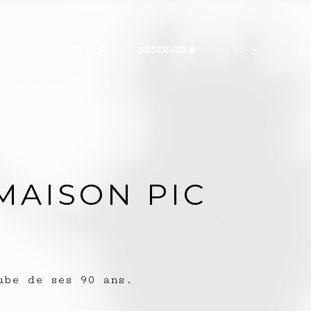
OFFRIR
RÉSERVER
FR
MAISON PIC
ube de ses 90 ans.